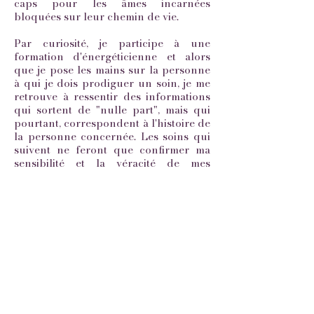
caps pour les âmes incarnées
bloquées sur leur chemin de vie.
Par curiosité, je participe à une
formation d'énergéticienne et alors
que je pose les mains sur la personne
à qui je dois prodiguer un soin, je me
retrouve à ressentir des informations
qui sortent de "nulle part", mais qui
pourtant, correspondent à l'histoire de
la personne concernée. Les soins qui
suivent ne feront que confirmer ma
sensibilité et la véracité de mes
ressentis : la pratique de l'énergie
s'impose à moi comme une évidence et
un magnifique outil
d'accompagnement.
Ma vibration de "passeuse d'âme"
prend alors tout son sens lors de mes
séances car, grâce à mes ressentis
subtils, je peux mettre en lien ce qui
fait source dans les problématiques
des personnes que j'accompagne, leur