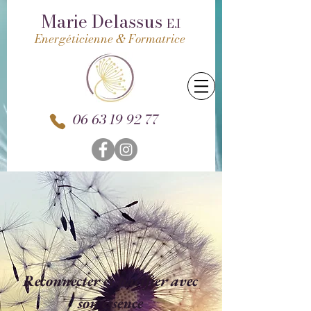
Marie Delassus
E.I
Energéticienne & Formatrice
06 63 19 92 77
Reconnecter et pacifier avec
son essence